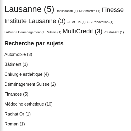
Lausanne
(5)
Finesse
Donilocation
(1)
Dr Smarrito
(1)
Institute Lausanne
(3)
GS et Fils
(1)
GS Rénovation
(1)
MultiCredit
(3)
LaPuerta Déménagement
(1)
Milenia
(1)
PrestaFlex
(1)
Recherche par sujets
Automobile
(3)
Bâtiment
(1)
Chirurgie esthétique
(4)
Déménagement Suisse
(2)
Finances
(5)
Médecine esthétique
(10)
Rachat Or
(1)
Roman
(1)