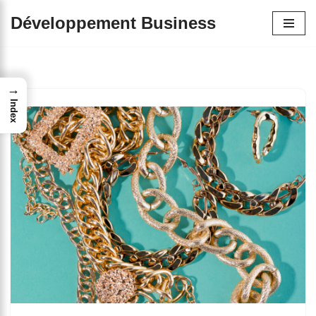
Développement Business
Aller
au
contenu
→
Index