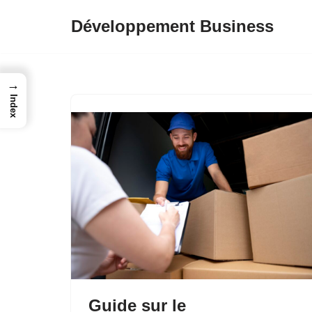
Développement Business
Aller
au
contenu
→
Index
Guide sur le